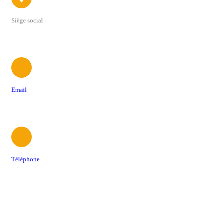
Siège social
22 avenue du 4 Septembre
Email
contact@foodtrucksassociation.fr
Téléphone
06 61 48 08 12