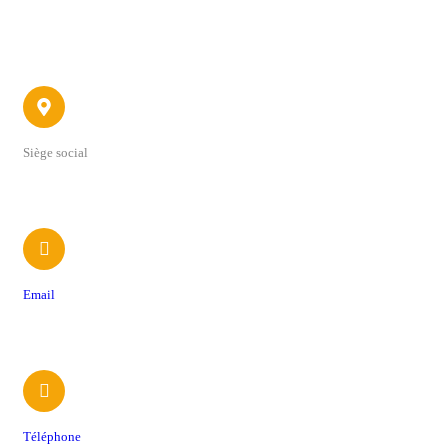
Contact
Siège social
22 avenue du 4 Septembre
Email
contact@foodtrucksassociation.fr
Téléphone