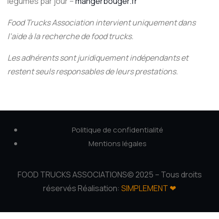
légumes par jour –
mangerbouger.fr
Food Trucks Association intervient uniquement dans
l’aide à la recherche de food trucks.
Les adhérents sont juridiquement indépendants et
restent seuls responsables de leurs prestations.
Politique de confidentialité
Mentions légales
FOOD TRUCKS ASSOCIATIONS© 2025 – Tous droits
réservés Réalisation:
SIMPLEMENT ❤