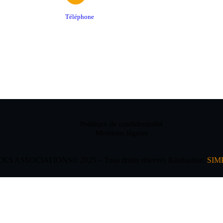
Téléphone
06 61 48 08 12
Politique de confidentialité
Mentions légales
 ASSOCIATIONS© 2025 – Tous droits réservés Réalisation:
SIM