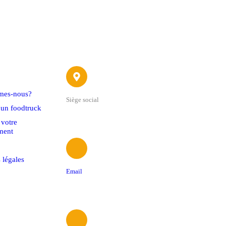
ide
Contact
mes-nous?
Siège social
'un foodtruck
22 avenue du 4 Septembre
 votre
ment
 légales
Email
contact@foodtrucksassociation.fr