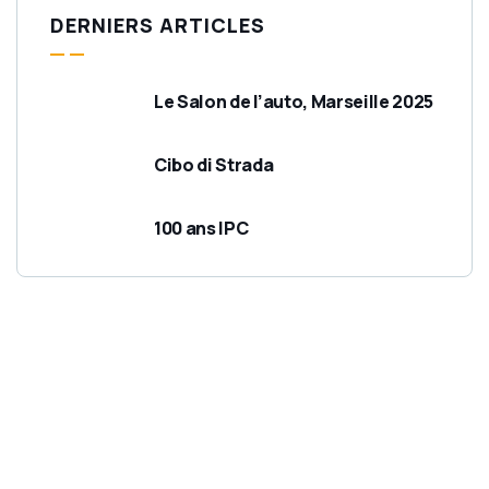
DERNIERS ARTICLES
Le Salon de l’auto, Marseille 2025
Cibo di Strada
100 ans IPC
Besoin d’un food truck
ou d’informations ?
Vous organisez un événement ou