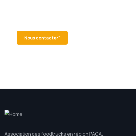
cherchez à en savoir plus sur les
food trucks de la région sud ? Notre
équipe est là pour vous aider !
Nous contacter"
Association des foodtrucks en région PACA.