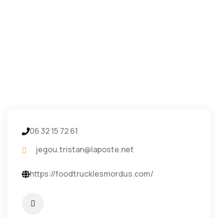
06 32 15 72 61
jegou.tristan@laposte.net
https://foodtrucklesmordus.com/