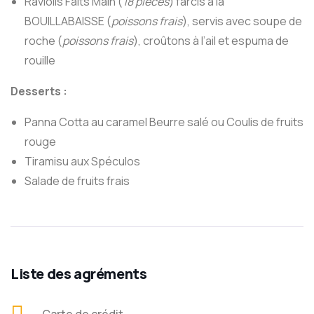
Raviolis Faits Main (
18 pièces
) farcis à la
BOUILLABAISSE (
poissons frais
), servis avec soupe de
roche (
poissons frais
), croûtons à l’ail et espuma de
rouille
Desserts :
Panna Cotta au caramel Beurre salé ou Coulis de fruits
rouge
Tiramisu aux Spéculos
Salade de fruits frais
Liste des agréments