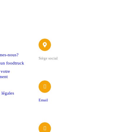
ide
Contact
mes-nous?
Siège social
'un foodtruck
22 avenue du 4 Septembre
 votre
ment
 légales
Email
contact@foodtrucksassociation.fr