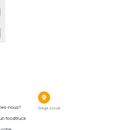
pide
Contact
mes-nous?
Siège social
22 avenue du 4 Septembre
'un foodtruck
 votre