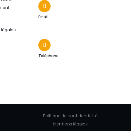
ment
Email
contact@foodtrucksassociation.fr
 légales
Téléphone
06 61 48 08 12
Politique de confidentialité
Mentions légales