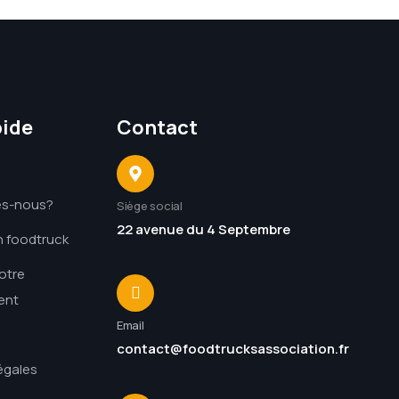
pide
Contact
es-nous?
Siège social
22 avenue du 4 Septembre
n foodtruck
otre
ent
Email
contact@foodtrucksassociation.fr
égales