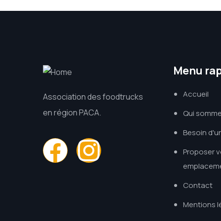
Menu ra
Accueil
Association des foodtrucks
en région PACA.
Qui somm
Besoin d'u
Proposer v
emplacem
Contact
Mentions l