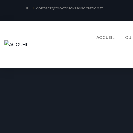
contact@foodtrucksassociation.fr
ACCUEIL
QUI