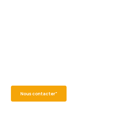
Besoin d’un food truck
ou d’informations ?
Vous organisez un événement ou
cherchez à en savoir plus sur les
food trucks de la région sud ? Notre
équipe est là pour vous aider !
Nous contacter"