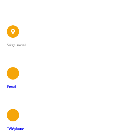
Contact
Siège social
22 avenue du 4 Septembre
Email
contact@foodtrucksassociation.fr
Téléphone