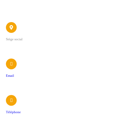
Contact
Siège social
22 avenue du 4 Septembre
Email
contact@foodtrucksassociation.fr
Téléphone