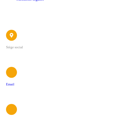
Contact
Siège social
22 avenue du 4 Septembre
Email
contact@foodtrucksassociation.fr