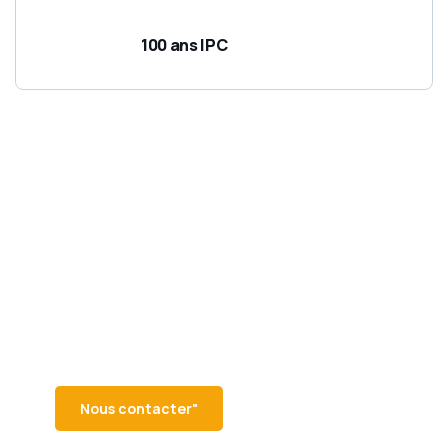
100 ans IPC
Besoin d’un food truck
ou d’informations ?
Vous organisez un événement ou
cherchez à en savoir plus sur les
food trucks de la région sud ? Notre
équipe est là pour vous aider !
Nous contacter"