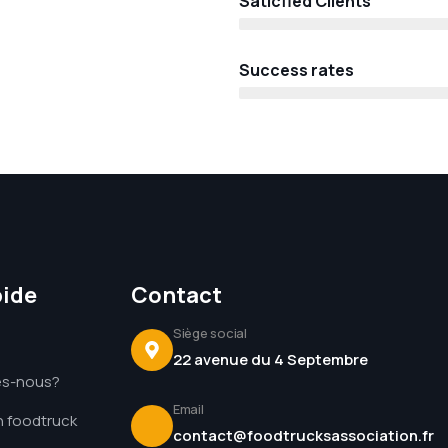
Saticfied Clients
Success rates
pide
Contact
Siège social
22 avenue du 4 Septembre
es-nous?
Email
n foodtruck
contact@foodtrucksassociation.fr