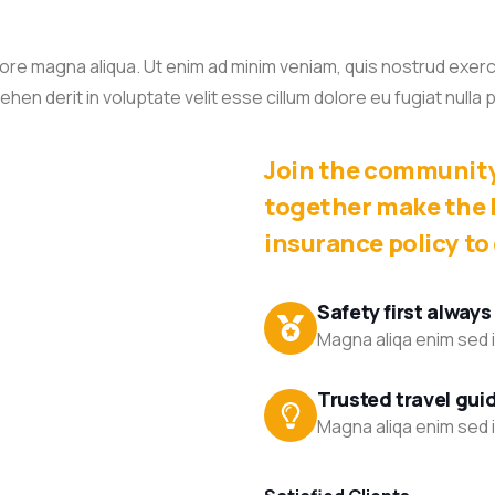
re magna aliqua. Ut enim ad minim veniam, quis nostrud exercita
n derit in voluptate velit esse cillum dolore eu fugiat nulla p
Join the community 
together make the l
insurance policy to
Safety first always
Magna aliqa enim sed i
Trusted travel gui
Magna aliqa enim sed i