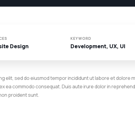
CES
KEYWORD
ite Design
Development, UX, UI
g elit, sed do eiusmod tempor incididunt ut labore et dolore m
p ex ea commodo consequat. Duis aute irure dolor in reprehender
 non proident sunt.